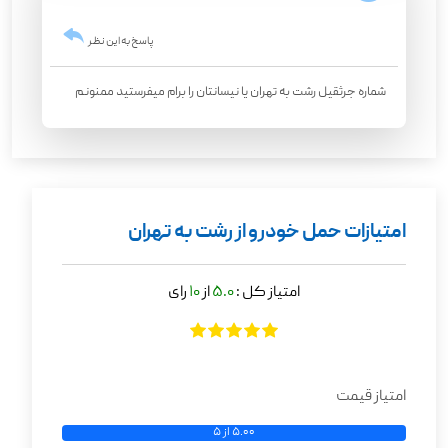
پاسخ به این نظر
شماره جرثقیل رشت به تهران یا نیسانتان را برام میفرستید ممنونم
امتیازات حمل خودرو از رشت به تهران
امتیاز کل :
5.0
از
10
رای
امتیاز قیمت
5.00 از 5